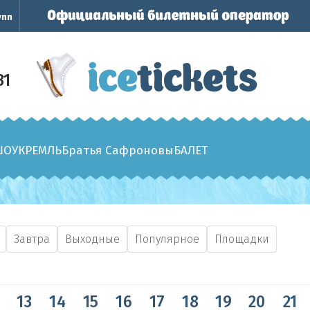
упп
31
ШОУ
КРЕМЛЬ
Братья Сафроновы
БАЛЕТ
Завтра
Выходные
Популярное
Площадки
13
14
15
16
17
18
19
20
21