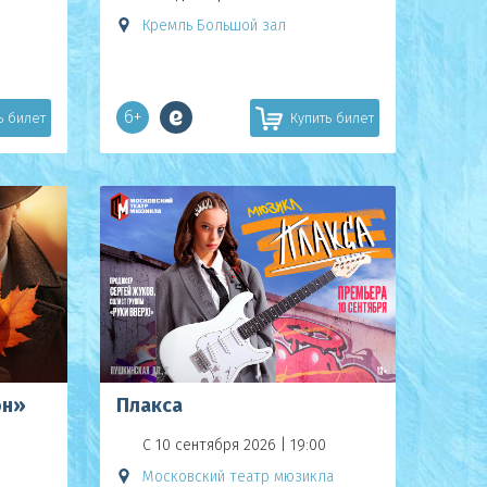
Кремль Большой зал
6+
ь билет
Купить билет
он»
Плакса
С 10 сентября 2026 | 19:00
Московский театр мюзикла