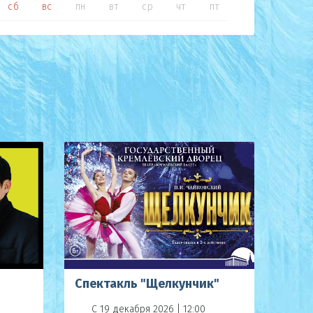
сб
вс
пн
вт
ср
чт
пт
сб
вс
Спектакль "Щелкунчик"
С 19 декабря 2026 | 12:00