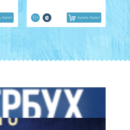
12+
ь билет
Купить билет