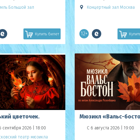
мль Большой зал
Концертный зал Москва
12+
Купить билет
Купит
ький цветочек.
Мюзикл «Вальс-бост
6 сентября 2026 | 18:00
С 6 августа 2026 | 19:00
ковский театр мюзикла