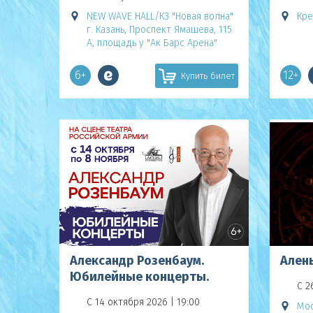
NEW WAVE HALL/КЗ "Новая волна"
Кре
г. Казань, Проспект Ямашева, 115
А, площадь у "Ак Барс Арена"
6+
12+
Купить билет
Александр Розенбаум.
Ален
Юбилейные концерты.
С 2
С 14 октября 2026 | 19:00
Мос