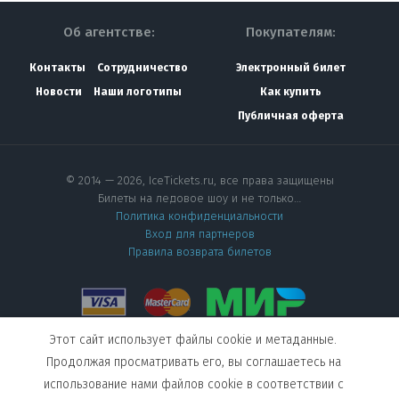
Об агентстве:
Покупателям:
Контакты
Сотрудничество
Электронный билет
Новости
Наши логотипы
Как купить
Публичная оферта
© 2014 — 2026, IceTickets.ru, все права защищены
Билеты на ледовое шоу и не только…
Политика конфиденциальности
Вход для партнеров
Правила возврата билетов
Этот сайт использует файлы cookie и метаданные.
Мы в социальных сетях
Продолжая просматривать его, вы соглашаетесь на
использование нами файлов cookie в соответствии с