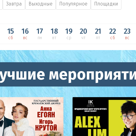
Завтра
Выходные
Популярное
Площадки
15
16
17
18
19
20
21
22
23
сб
вс
пн
вт
ср
чт
пт
сб
вс
учшие мероприят