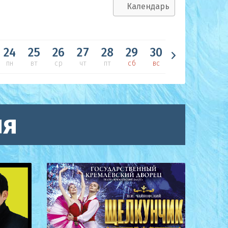
Календарь
Сен
24
25
26
27
28
29
30
31
пн
вт
ср
чт
пт
сб
вс
пн
в
ия