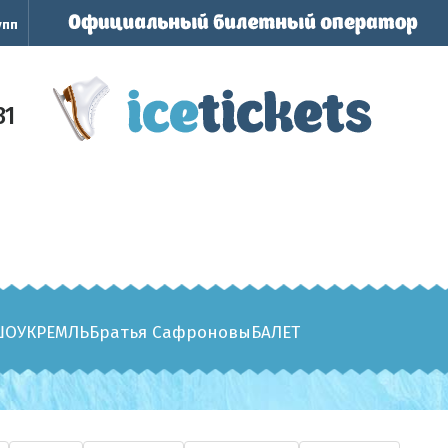
упп
31
ШОУ
КРЕМЛЬ
Братья Сафроновы
БАЛЕТ