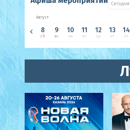
Афиша мероприятий
Сегодня
Август
8
9
10
11
12
13
14
сб
вс
пн
вт
ср
чт
пт
Л