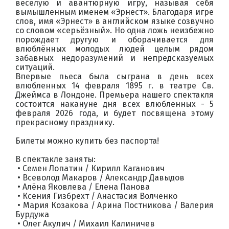
весёлую и авантюрную игру, называя себя
вымышленным именем «Эрнест». Благодаря игре
слов, имя «Эрнест» в английском языке созвучно
со словом «серьёзный». Но одна ложь неизбежно
порождает другую и оборачивается для
влюблённых молодых людей целым рядом
забавных недоразумений и непредсказуемых
ситуаций.
Впервые пьеса была сыграна в день всех
влюбленных 14 февраля 1895 г. в театре Св.
Джеймса в Лондоне. Премьера нашего спектакля
состоится накануне дня всех влюбленных - 5
февраля 2026 года, и будет посвящена этому
прекрасному празднику.
Билеты можно купить без паспорта!
В спектакле заняты:
• Семен Лопатин / Кирилл Каганович
• Всеволод Макаров / Александр Давыдов
• Алёна Яковлева / Елена Панова
• Ксения Гизбрехт / Анастасия Волченко
• Мария Козакова / Арина Постникова / Валерия
Бурдужа
• Олег Акулич / Михаил Калиничев