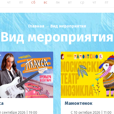
чт
пт
сб
вс
пн
вт
ср
чт
пт
Главная
→
Вид мероприятия
Вид мероприятия
са
Мамонтенок
0 сентября 2026 | 19:00
С 10 октября 2026 | 11:00