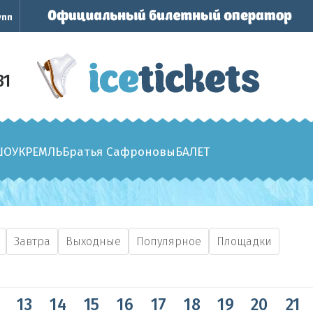
упп
31
ШОУ
КРЕМЛЬ
Братья Сафроновы
БАЛЕТ
Завтра
Выходные
Популярное
Площадки
13
14
15
16
17
18
19
20
21