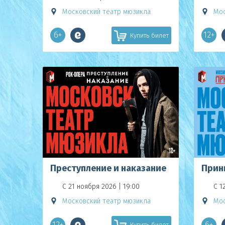
Московский театр мюзикла
Мос
6+
12+
Купить билет
Преступление и наказание
Прин
С 21 ноября 2026 | 19:00
С 1
Московский театр мюзикла
Мос
12+
6+
Купить билет