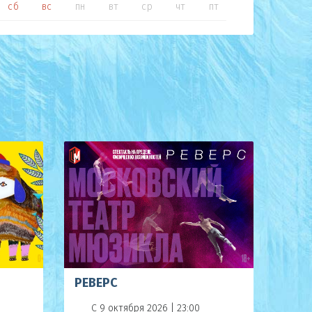
сб
вс
пн
вт
ср
чт
пт
сб
вс
РЕВЕРС
С 9 октября 2026 | 23:00