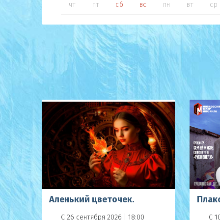
чт
пт
сб
вс
пн
вт
ср
Аленький цветочек.
Плак
С 26 сентября 2026 | 18:00
С 1