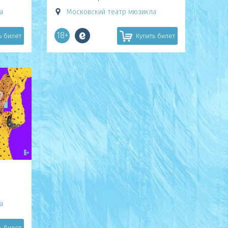
а
Московский театр мюзикла
18+
ь билет
Купить билет
а
ь билет