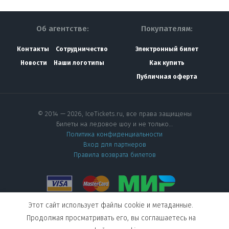
Об агентстве:
Покупателям:
Контакты
Сотрудничество
Электронный билет
Новости
Наши логотипы
Как купить
Публичная оферта
© 2014 — 2026, IceTickets.ru, все права защищены
Билеты на ледовое шоу и не только…
Политика конфиденциальности
Вход для партнеров
Правила возврата билетов
Этот сайт использует файлы cookie и метаданные.
Мы в социальных сетях
Продолжая просматривать его, вы соглашаетесь на