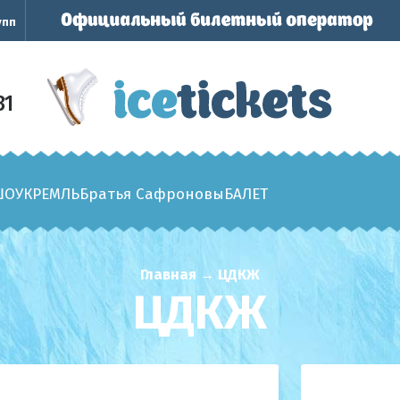
упп
31
ШОУ
КРЕМЛЬ
Братья Сафроновы
БАЛЕТ
Главная
→
ЦДКЖ
ЦДКЖ