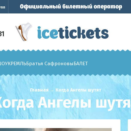
упп
31
ШОУ
КРЕМЛЬ
Братья Сафроновы
БАЛЕТ
Главная
→
Когда Ангелы шутят
Когда Ангелы шутя