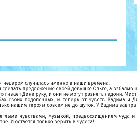
ия недаром случилась именно в наши времена.
 сделать предложение своей девушке Ольге, а взбалмош
ягивает Дине руку, и они не могут разнять ладони. Мист
бах своих подопечных, и теперь от чувств Вадима и Ди
ко нашим героям совсем не до шуток. У Вадима завтра с
етлыми чувствами, музыкой, предвосхищением чуда и
е. И остаётся только верить в чудеса!