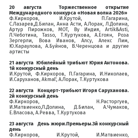
20 августа Торжественное открытие
Международного конкурса «Новая волна 2026»
Ф.Киркоров, И.Крутой, П.Гагарина,
С.Лазарев,Д.Билан, Анна Асти, А.Лорак, Л.Долина,
Артур Пирожков, MOT, By Индия, Artik&Asti,
Л.Чеботина, Tasso, Т.Куртукова, А.Егоян, Роза
Зергерли, Вова Иванов, Алсу, Алекс Лим,
Ю.Караулова, А.Буйнов, В.Черенцова и другие
артисты
21 августа Юбилейный трибьют Юрия Антонова.
1й конкурсный день
И.Крутой, Ф.Киркоров, П.Гагарина, И.Николаев,
И.Саруханов, Akmal', А.Лорак, Т.Куртукова
22 августа Концерт-трибьют Игоря Саруханова.
2й конкурсный день
Ф.Киркоров, Н.Расторгуев,
И.Матвиенко,Л.Долина, Д.Билан, А.Чумаков,
Е.Власова, А.Ревва, Т.Куртукова
23 августа День жюри.Премьеры.3й конкурсный
день
Ф.Киркоров, И.Крутой, И.Матвиенко,