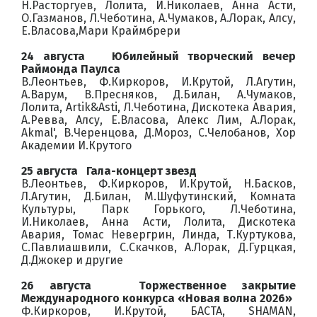
Н.Расторгуев, Лолита, И.Николаев, Анна Асти,
О.Газманов, Л.Чеботина, А.Чумаков, А.Лорак, Алсу,
Е.Власова,Мари Краймбрери
24 августа Юбилейный творческий вечер
Раймонда Паулса
В.Леонтьев, Ф.Киркоров, И.Крутой, Л.Агутин,
А.Варум, В.Пресняков, Д.Билан, А.Чумаков,
Лолита, Artik&Asti, Л.Чеботина, Дискотека Авария,
А.Ревва, Алсу, Е.Власова, Алекс Лим, А.Лорак,
Akmal', В.Черенцова, Д.Мороз, С.Челобанов, Хор
Академии И.Крутого
25 августа Гала-концерт звезд
В.Леонтьев, Ф.Киркоров, И.Крутой, Н.Басков,
Л.Агутин, Д.Билан, М.Шуфутинский, Комната
Культуры, Парк Горького, Л.Чеботина,
И.Николаев, Анна Асти, Лолита, Дискотека
Авария, Томас Невергрин, Линда, Т.Куртукова,
С.Павлиашвили, С.Скачков, А.Лорак, Д.Гурцкая,
Д.Джокер и другие
26 августа Торжественное закрытие
Международного конкурса «Новая волна 2026»
Ф.Киркоров, И.Крутой, БАСТА, SHAMAN,