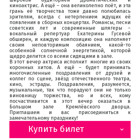
киноактрис. А ещё – она великолепно поёт, и эта
грань её творчества тоже давно полюбилась
зрителям, всегда с нетерпением ждущих её
появления в сборных концертах. Романсы, песни
советских лет и современные шлягеры –
вокальный репертуар Екатерины Гусевой
обширен, и каждую композицию она наполняет
своим неповторимым обаянием, какой-то
особенной солнечной энергетикой, которой
щедро делится со всеми сидящими в зале.
В этот вечер актриса исполнит многие из своих
коронных хитов. А ещё – будет принимать
многочисленные поздравления от друзей и
коллег по сцене, звёзд отечественного театра,
кино, эстрады. Поздравления, разумеется,
музыкальные, так что порадуют они не только
виновницу торжества, но и всех, кому
посчастливится в этот вечер оказаться в
Большом зале Кремлёвского дворца.
Приглашаем и вас присоединиться к
замечательному празднику!
Купить билет