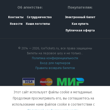
Об агентстве:
Покупателям:
Контакты
Сотрудничество
Электронный билет
Новости
Наши логотипы
Как купить
Публичная оферта
© 2014 — 2026, IceTickets.ru, все права защищены
Билеты на ледовое шоу и не только…
Политика конфиденциальности
Вход для партнеров
Правила возврата билетов
Этот сайт использует файлы cookie и метаданные.
Мы в социальных сетях
Продолжая просматривать его, вы соглашаетесь на
использование нами файлов cookie в соответствии с
Создание сайта
—