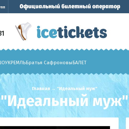
упп
31
ШОУ
КРЕМЛЬ
Братья Сафроновы
БАЛЕТ
Главная
→
"Идеальный муж"
"Идеальный муж"