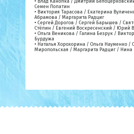
• Влад Канопка / Дмитрий Белоцерковский
Семен Лопатин
• Виктория Тарасова / Екатерина Вуличен
Абрамова / Маргарита Радциг
• Сергей Дорогов / Сергей Барышев / Свя
Стёпин / Евгений Воскресенский / Юрий В
• Ольга Веникова / Галина Безрук / Викт
Бурдужа
• Наталья Хорохорина / Ольга Науменко / 
Миропольская / Маргарита Радциг / Нина