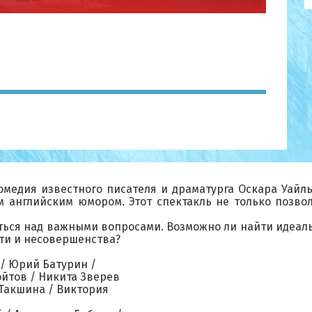
омедия известного писателя и драматурга Оскара Уайль
 английским юмором. Этот спектакль не только позвол
аться над важными вопросами. Возможно ли найти идеал
сти и несовершенства?
/ Юрий Батурин /
йтов / Никита Зверев
 Такшина / Виктория