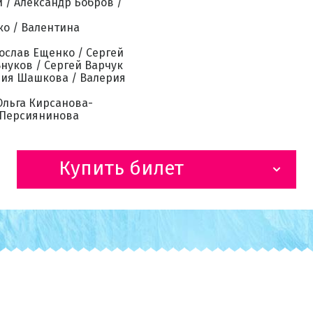
 / Александр Бобров /
ко / Валентина
тослав Ещенко / Сергей
нуков / Сергей Варчук
ория Шашкова / Валерия
Ольга Кирсанова-
 Персиянинова
Купить билет