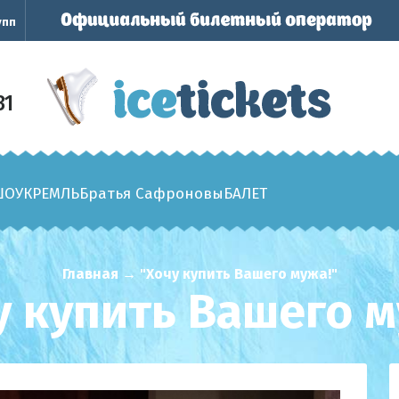
упп
31
ШОУ
КРЕМЛЬ
Братья Сафроновы
БАЛЕТ
Главная
→
"Хочу купить Вашего мужа!"
у купить Вашего м