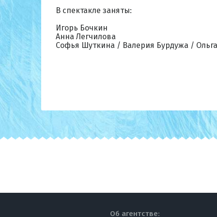
В спектакле заняты:
Игорь Бочкин
Анна Легчилова
Софья Шуткина / Валерия Бурдужа / Ольг
Об агентстве: