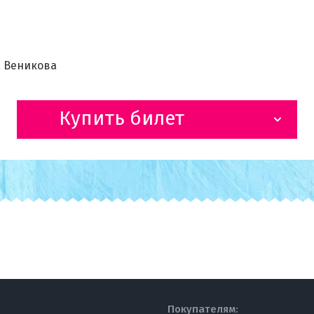
а Веникова
Купить билет
Покупателям: