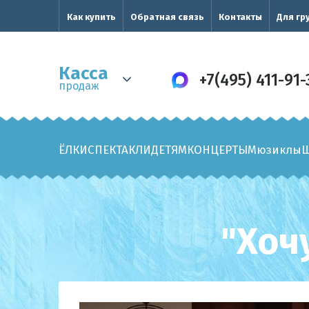
Как купить
Обратная связь
Контакты
Для гр
Касса
+7(495) 411-91-
продаж
ЁЛКИ
СПЕКТАКЛИ
ДЕТЯМ
КОНЦЕРТЫ
Мюзиклы
"Хоч