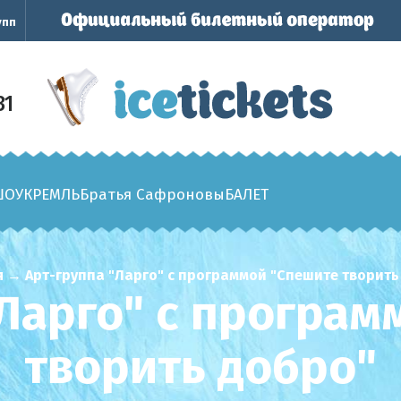
упп
31
ШОУ
КРЕМЛЬ
Братья Сафроновы
БАЛЕТ
я
→
Арт-группа "Ларго" с программой "Спешите творить
"Ларго" с програм
творить добро"