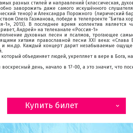
амых разных стилей и направлений (классическая, духо
собно заворожить даже самого искушённого слушателя
ический тенор) и Александра Порожного (лирический бар
твом Олега Газманова, победе в телепроекте “Битва хоров
я-1», 2013). В последнее время коллектив является
ривет, Андрей» на телеканале «Россия-1»
полнение духовных песен и псалмов, трогающее самы
ящими хитами православной песни XXI века: «Слава Б
» и мн.др. Каждый концерт дарит незабываемые ощуще
й.
 который объединяет людей, укрепляет в вере в Бога, н
воскресный день, начало в 17-00, а это значит, что пос
Купить билет