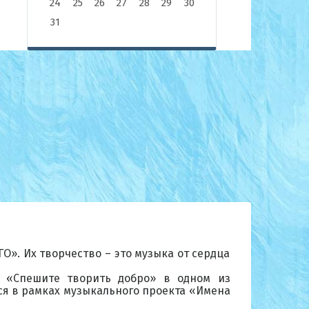
24
25
26
27
28
29
30
31
О». Их творчество – это музыка от сердца
у «Спешите творить добро» в одном из
ся в рамках музыкального проекта «Имена