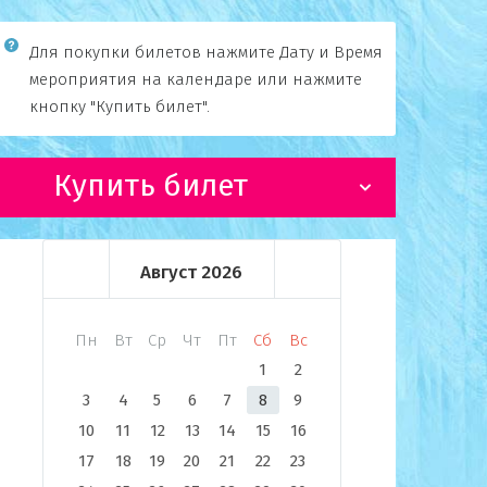
Для покупки билетов нажмите Дату и Время
мероприятия на календаре или нажмите
кнопку "Купить билет".
Купить билет
Август
2026
Пн
Вт
Ср
Чт
Пт
Сб
Вс
1
2
3
4
5
6
7
8
9
10
11
12
13
14
15
16
17
18
19
20
21
22
23