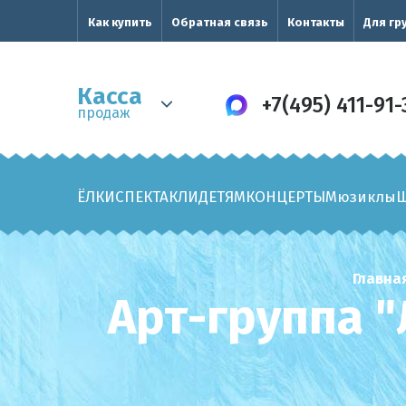
Как купить
Обратная связь
Контакты
Для гр
Касса
+7(495) 411-91-
продаж
ЁЛКИ
СПЕКТАКЛИ
ДЕТЯМ
КОНЦЕРТЫ
Мюзиклы
Главна
Арт-группа 