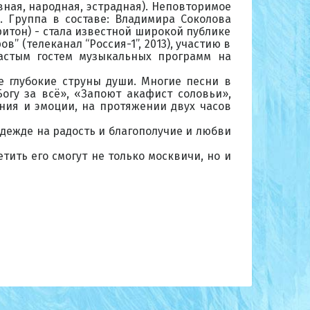
вная, народная, эстрадная). Неповторимое
. Группа в составе: Владимира Соколова
итон) - стала известной широкой публике
” (телеканал “Россия-1”, 2013), участию в
 частым гостем музыкальных программ на
е глубокие струны души. Многие песни в
огу за всё», «Запоют акафист соловьи»,
ния и эмоции, на протяжении двух часов
адежде на радость и благополучие и любви
етить его смогут не только москвичи, но и