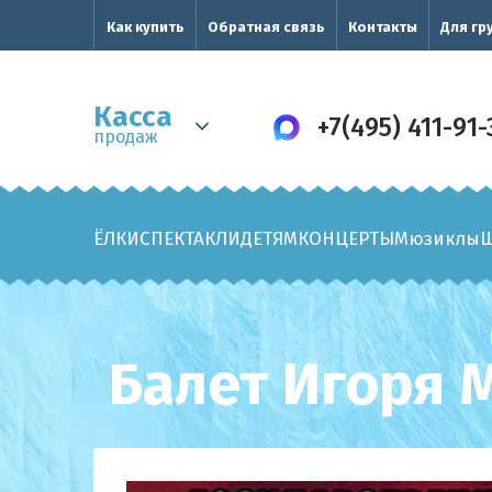
Как купить
Обратная связь
Контакты
Для гр
Касса
+7(495) 411-91-
продаж
ЁЛКИ
СПЕКТАКЛИ
ДЕТЯМ
КОНЦЕРТЫ
Мюзиклы
Балет Игоря 