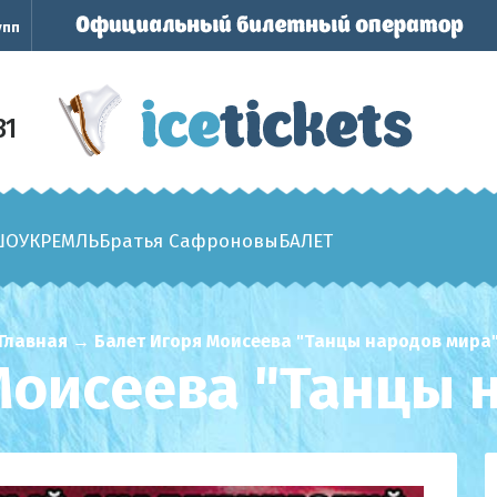
упп
31
ШОУ
КРЕМЛЬ
Братья Сафроновы
БАЛЕТ
Главная
→
Балет Игоря Моисеева "Танцы народов мира
Моисеева "Танцы 