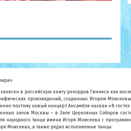
мира»
 занесен в российскую книгу рекордов Гиннеса как анса
рафических произведений, созданных Игорем Моисеевым
нно поэтому новый концерт Ансамбля назван «В гостях 
енных залов Москвы – в Зале Церковных Соборов состо
ля народного танца имени Игоря Моисеева с программой
ря Моисеева, а также редко исполняемые танцы.