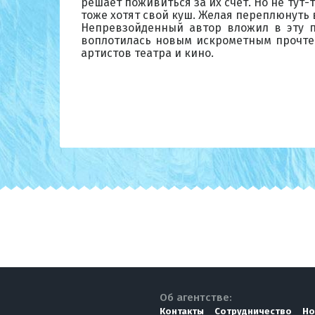
решает поживиться за их счет. Но не тут-
тоже хотят свой куш. Желая переплюнуть 
Непревзойденный автор вложил в эту пь
воплотилась новым искрометным прочте
артистов театра и кино.
Об агентстве:
Контакты
Сотрудничество
Но