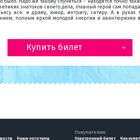
то было. Надо же такому случиться – находятся точно т
великих знатоков своего дела, главный герой сам попад
есу все: и драму, юмор, интригу, сатиру. А в руках 
нием, полным яркой молодой энергии и авантюризма в
Купить билет
Покупателям:
вости
Наши логотипы
Электронный билет
Как купи