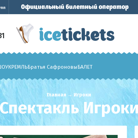
упп
31
ШОУ
КРЕМЛЬ
Братья Сафроновы
БАЛЕТ
Главная
→
Игроки
Спектакль Игрок