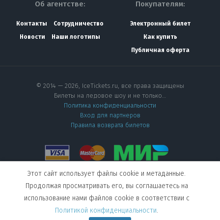
Об агентстве:
Покупателям:
Контакты
Сотрудничество
Электронный билет
Новости
Наши логотипы
Как купить
Публичная оферта
© 2014 — 2026, IceTickets.ru, все права защищены
Билеты на ледовое шоу и не только…
Политика конфиденциальности
Вход для партнеров
Правила возврата билетов
Этот сайт использует файлы cookie и метаданные.
Мы в социальных сетях
Продолжая просматривать его, вы соглашаетесь на
использование нами файлов cookie в соответствии с
Создание сайта
—
Политикой конфиденциальности
.
студия Visual Web