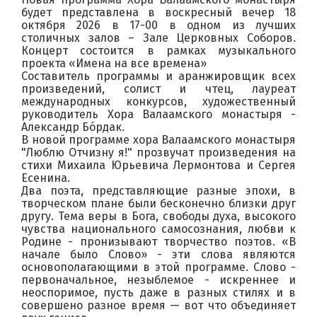
будет представлена в воскресный вечер 18
октября 2026 в 17-00 в одном из лучших
столичных залов – Зале Церковных Соборов.
Концерт состоится в рамках музыкального
проекта «Имена на все времена»
Составитель программы и аранжировщик всех
произведений, солист и чтец, лауреат
международных конкурсов, художественный
руководитель Хора Валаамского монастыря -
Александр Бóрдак.
В новой программе хора Валаамского монастыря
"Люблю Отчизну я!" прозвучат произведения на
стихи Михаила Юрьевича Лермонтова и Сергея
Есенина.
Два поэта, представляющие разные эпохи, в
творческом плане были бесконечно близки друг
другу. Тема веры в Бога, свободы духа, высокого
чувства национального самосознания, любви к
Родине - пронизывают творчество поэтов. «В
начале было Слово» - эти слова являются
основополагающими в этой программе. Слово -
первоначальное, незыблемое - искреннее и
неоспоримое, пусть даже в разных стилях и в
совершено разное время — вот что объединяет