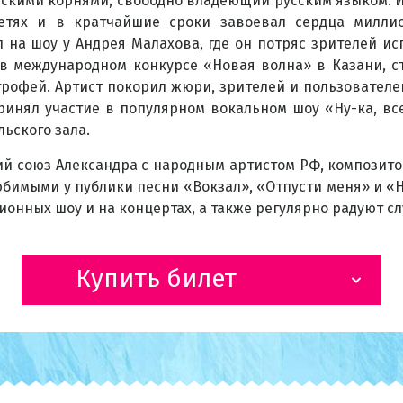
йскими корнями, свободно владеющий русским языком. И
етях и в кратчайшие сроки завоевал сердца миллио
л на шоу у Андрея Малахова, где он потряс зрителей и
 в международном конкурсе «Новая волна» в Казани, с
трофей. Артист покорил жюри, зрителей и пользователе
ринял участие в популярном вокальном шоу «Ну-ка, все
льского зала.
ий союз Александра с народным артистом РФ, композито
юбимыми у публики песни «Вокзал», «Отпусти меня» и 
зионных шоу и на концертах, а также регулярно радуют 
Купить билет