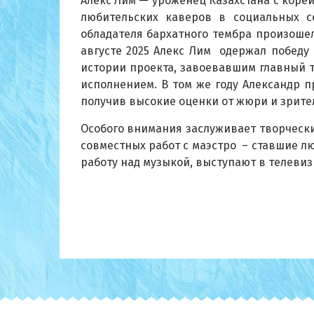
Алекс Лим — уроженец Казахстана с коре
любительских каверов в социальных с
обладателя бархатного тембра произоше
августе 2025 Алекс Лим одержал победу
истории проекта, завоевавшим главный 
исполнением. В том же году Александр п
получив высокие оценки от жюри и зрите
Особого внимания заслуживает творческ
совместных работ с маэстро – ставшие л
работу над музыкой, выступают в телеви