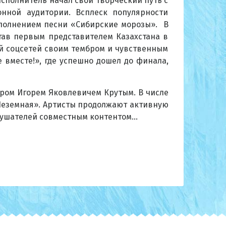
сполнитель начал свой творческий путь с
нной аудитории. Всплеск популярности
сполнением песни «Сибирские морозы». В
тав первым представителем Казахстана в
й соцсетей своим тембром и чувственным
 вместе!», где успешно дошел до финала,
ром Игорем Яковлевичем Крутым. В числе
«Неземная». Артисты продолжают активную
слушателей совместным контентом…