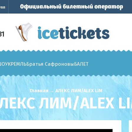
упп
31
ШОУ
КРЕМЛЬ
Братья Сафроновы
БАЛЕТ
Главная
→
АЛЕКС ЛИМ/ALEX LIM
ЛЕКС ЛИМ/ALEX L