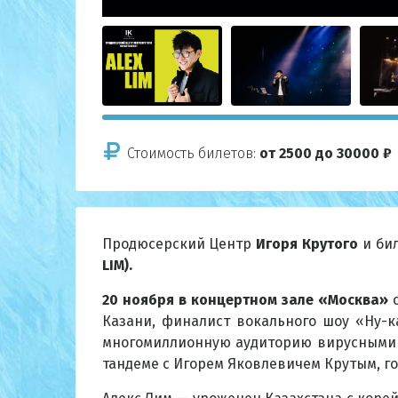
Стоимость билетов:
от 2500 до 30000 ₽
Продюсерский Центр
Игоря Крутого
и бил
LIM).
20 ноября в концертном зале «Москва»
с
Казани, финалист вокального шоу «Ну-к
многомиллионную аудиторию вирусными 
тандеме с Игорем Яковлевичем Крутым, г