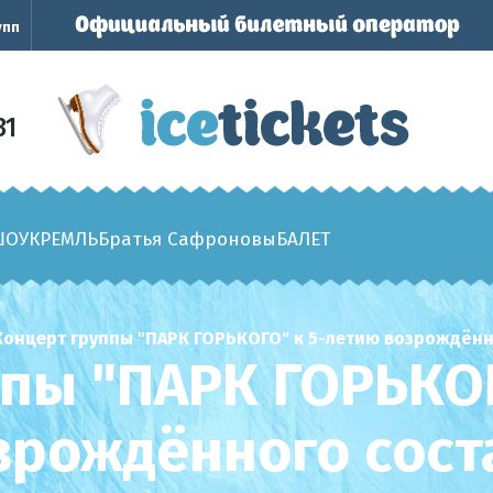
упп
31
ШОУ
КРЕМЛЬ
Братья Сафроновы
БАЛЕТ
Концерт группы "ПАРК ГОРЬКОГО" к 5-летию возрождённ
пы "ПАРК ГОРЬКО
зрождённого сост