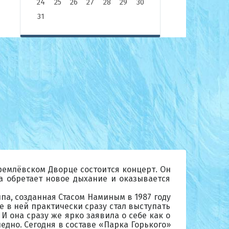
24
25
26
27
28
29
30
31
ремлёвском Дворце состоится концерт. Он
а обретает новое дыхание и оказывается
ппа, созданная Стасом Наминым в 1987 году
е в ней практически сразу стал выступать
И она сразу же ярко заявила о себе как о
ледно. Сегодня в составе «Парка Горького»