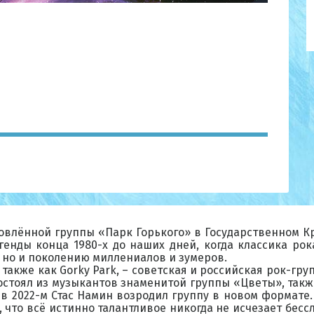
бновлённой группы «Парк Горького» в Государственном К
генды конца 1980-х до наших дней, когда классика рок
 но и поколению миллениалов и зумеров.
также как Gorky Park, – советская и российская рок-гру
остоял из музыкантов знаменитой группы «Цветы», такж
 в 2022-м Стас Намин возродил группу в новом формате. 
 что всё истинно талантливое никогда не исчезает бесс