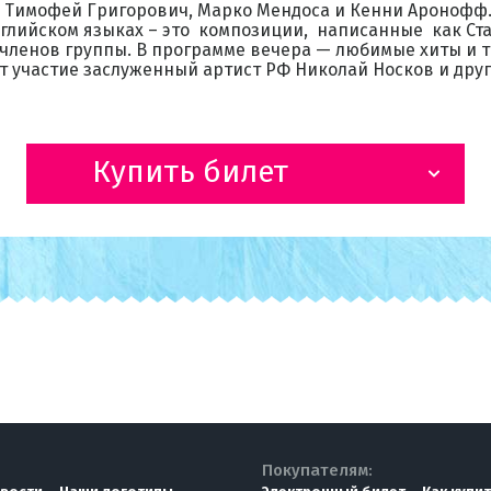
, Тимофей Григорович, Марко Мендоса и Кенни Аронофф
нглийском языках – это композиции, написанные как Ст
членов группы. В программе вечера — любимые хиты и т
 участие заслуженный артист РФ Николай Носков и друг
Купить билет
Покупателям: