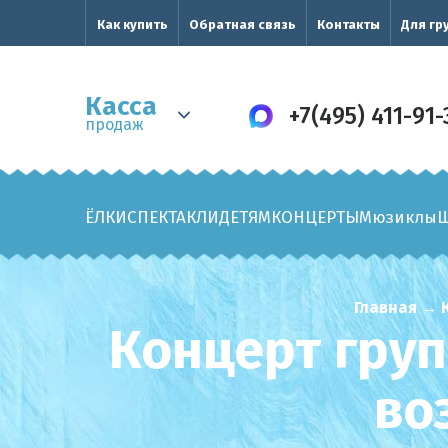
Как купить
Обратная связь
Контакты
Для гр
Касса
+7(495) 411-91-
продаж
ЁЛКИ
СПЕКТАКЛИ
ДЕТЯМ
КОНЦЕРТЫ
Мюзиклы
Главная
→
Концерт груп
во