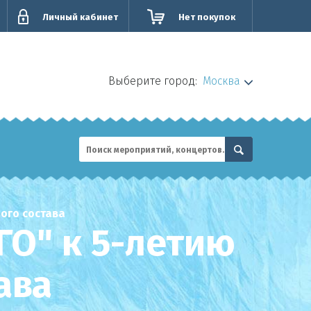
Личный кабинет
Нет покупок
Выберите город:
Москва
ого состава
ГО" к 5-летию
ава