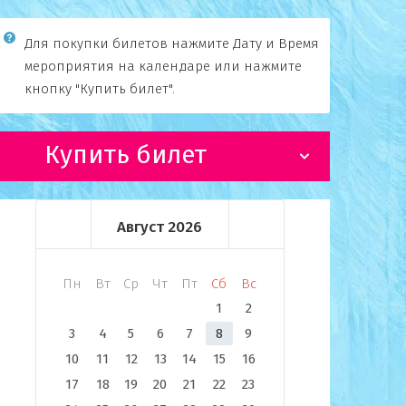
Для покупки билетов нажмите Дату и Время
мероприятия на календаре или нажмите
кнопку "Купить билет".
Купить билет
Август
2026
Пн
Вт
Ср
Чт
Пт
Сб
Вс
1
2
3
4
5
6
7
8
9
10
11
12
13
14
15
16
17
18
19
20
21
22
23