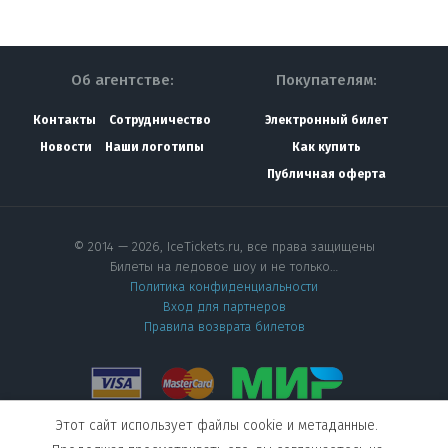
Об агентстве:
Покупателям:
Контакты
Сотрудничество
Электронный билет
Новости
Наши логотипы
Как купить
Публичная оферта
© 2014 — 2026, IceTickets.ru, все права защищены
Билеты на ледовое шоу и не только…
Политика конфиденциальности
Вход для партнеров
Правила возврата билетов
Этот сайт использует файлы cookie и метаданные.
Мы в социальных сетях