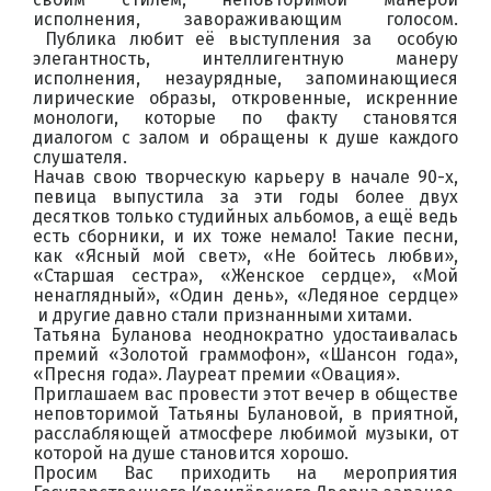
исполнения, завораживающим голосом.
Публика любит её выступления за особую
элегантность, интеллигентную манеру
исполнения, незаурядные, запоминающиеся
лирические образы, откровенные, искренние
монологи, которые по факту становятся
диалогом с залом и обращены к душе каждого
слушателя.
Начав свою творческую карьеру в начале 90-х,
певица выпустила за эти годы более двух
десятков только студийных альбомов, а ещё ведь
есть сборники, и их тоже немало! Такие песни,
как «Ясный мой свет», «Не бойтесь любви»,
«Старшая сестра», «Женское сердце», «Мой
ненаглядный», «Один день», «Ледяное сердце»
и другие давно стали признанными хитами.
Татьяна Буланова неоднократно удостаивалась
премий «Золотой граммофон», «Шансон года»,
«Пресня года». Лауреат премии «Овация».
Приглашаем вас провести этот вечер в обществе
неповторимой Татьяны Булановой, в приятной,
расслабляющей атмосфере любимой музыки, от
которой на душе становится хорошо.
Просим Вас приходить на мероприятия