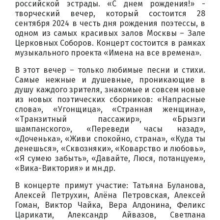
российской эстрады. «С днем рождения!» -
творческий вечер, который состоится 28
сентября 2024 в честь дня рождения поэтессы, в
одном из самых красивых залов Москвы – Зале
Церковных Соборов. Концерт состоится в рамках
музыкального проекта «Имена на все времена».
В этот вечер – только любимые песни и стихи.
Самые нежные и душевные, проникающие в
душу каждого зрителя, знакомые и совсем новые
из новых поэтических сборников: «Напрасные
слова», «Угонщица», «Странная женщина»,
«Транзитный пассажир», «Брызги
шампанского», «Переведи часы назад»,
«Доченька», «Живи спокойно, страна», «Куда ты
денешься», «Сквозняки», «Коварство и любовь»,
«Я сумею забыть», «Давайте, Люся, потанцуем»,
«Вика-Виктория» и мн.др.
В концерте примут участие: Татьяна Буланова,
Алексей Петрухин, Алёна Петровская, Алексей
Гоман, Виктор Чайка, Вера Алдонина, Феликс
Царикати, Александр Айвазов, Светлана