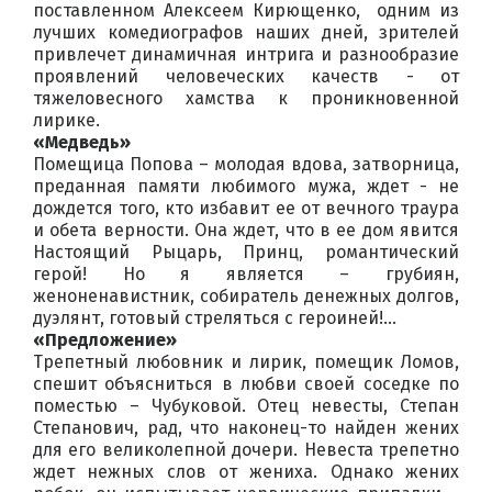
поставленном Алексеем Кирющенко, одним из
лучших комедиографов наших дней, зрителей
привлечет динамичная интрига и разнообразие
проявлений человеческих качеств - от
тяжеловесного хамства к проникновенной
лирике.
«Медведь»
Помещица Попова – молодая вдова, затворница,
преданная памяти любимого мужа, ждет - не
дождется того, кто избавит ее от вечного траура
и обета верности. Она ждет, что в ее дом явится
Настоящий Рыцарь, Принц, романтический
герой! Но я является – грубиян,
женоненавистник, собиратель денежных долгов,
дуэлянт, готовый стреляться с героиней!...
«Предложение»
Трепетный любовник и лирик, помещик Ломов,
спешит объясниться в любви своей соседке по
поместью – Чубуковой. Отец невесты, Степан
Степанович, рад, что наконец-то найден жених
для его великолепной дочери. Невеста трепетно
ждет нежных слов от жениха. Однако жених