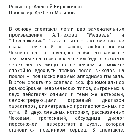
Режиссер: Алексей Кирющенко
Продюсер: Альберт Могинов
В основу спектакля легли два замечательных
произведения А.П.Чехова "Медведь" и
"Предложение". Сказать, что – это смешно, не
сказать ничего. И не важно, любите ли вы
Чехова столь же горячо, как любят его завзятые
театралы - на этом спектакле вы будете хохотать
через десять минут после начала и сможете
спокойно вдохнуть только после выходов на
поклон - под нескончаемые аплодисменты зала.
В этом спектакле совпало все: феноменальное
разнообразие человеческих типов, сыгранных в
двух действиях одними и теми же актерами,
демонстрирующими огромный диапазон
характеров, диаметрально противоположных по
сути. В двух смешных историях, рассказанных
Чеховым, гротескный, абсурдный диалог
персонажей перерастает в дуэль, которая
становится поединком сердец. В спектакле,