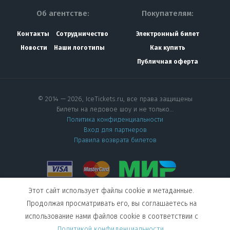
Об агентстве:
Покупателям:
Контакты
Сотрудничество
Электронный билет
Новости
Наши логотипы
Как купить
Публичная оферта
© 2014 — 2026, IceTickets.ru, все права защищены
Билеты на ледовое шоу и не только…
Политика конфиденциальности
Вход для партнеров
Правила возврата билетов
Этот сайт использует файлы cookie и метаданные.
Мы в социальных сетях
Продолжая просматривать его, вы соглашаетесь на
использование нами файлов cookie в соответствии с
Создание сайта
—
Политикой конфиденциальности
.