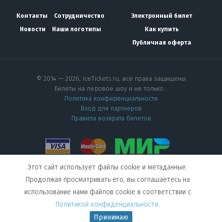
Контакты
Сотрудничество
Электронный билет
Новости
Наши логотипы
Как купить
Публичная оферта
© 2014 — 2026, IceTickets.ru, все права защищены
Билеты на ледовое шоу и не только…
Политика конфиденциальности
Вход для партнеров
Правила возврата билетов
Этот сайт использует файлы cookie и метаданные.
Мы в социальных сетях
Продолжая просматривать его, вы соглашаетесь на
использование нами файлов cookie в соответствии с
Создание сайта
—
Политикой конфиденциальности
.
студия Visual Web
Принимаю