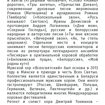
и канты («Грешный человече», «Слово «Мама»
дорогое», «Тры ангелы», «Прачыстая Дзева»),
современные духовные песни иеромонаха
Романа (Матюшина) и архидиакона Романа
(Тамберга) («Колокольный звон», «Русь
называют Святою»), Ирины Денисовой и
протоиерея Андрея Логвинова («Дни мои»,
«Сохрани Господь»), русские и белорусские
народные и авторские песни («Ты мне вясною
прыснiлася», «Вечерний звон», «Ах, ты степь
широкая»). Отдельное место в концерте
занимают песни белорусских композиторов и
песни из репертуара легендарного ансамбля
«Песняры» в оригинальной хоровой обработке
(«Беловежская пуща», «Белоруссия», «Мой
родны кут»)
Мужской хор «Всехсвятский» был основа в 2013
году в Минске в приходе в честь Всех Святых.
Коллектив является единственным в Беларуси
профессиональным мужским хором. Они много
гастролируют (Россия, Швейцария, Польша,
Германия, Ватикан, Лихтенштейн и др.) и
являются победителями многих Международных
хоровых фестивалей.
Регент и солист хора Дмитрий Токмаков –