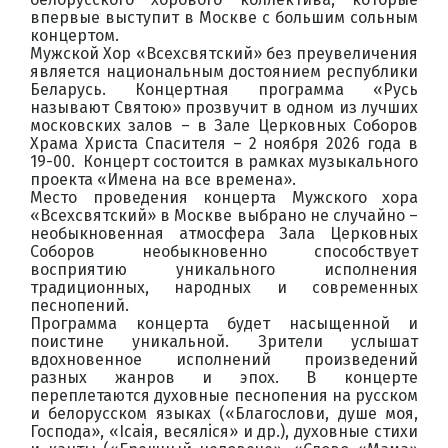
впервые выступит в Москве с большим сольным
концертом.
Мужской Хор «Всехсвятский» без преувеличения
является национальным достоянием республики
Беларусь. Концертная программа «Русь
называют Святою» прозвучит в одном из лучших
московских залов – в Зале Церковных Соборов
Храма Христа Спасителя – 2 ноября 2026 года в
19-00. Концерт состоится в рамках музыкального
проекта «Имена на все времена».
Место проведения концерта Мужского хора
«Всехсвятский» в Москве выбрано не случайно –
необыкновенная атмосфера Зала Церковных
Соборов необыкновенно способствует
восприятию уникального исполнения
традиционных, народных и современных
песнопений.
Программа концерта будет насыщенной и
поистине уникальной. Зрители услышат
вдохновенное исполнений произведений
разных жанров и эпох. В концерте
переплетаются духовные песнопения на русском
и белорусском языках («Благослови, душе моя,
Господа», «Iсаiя, весялiся» и др.), духовные стихи