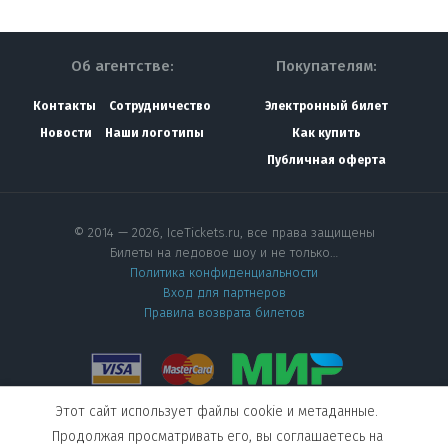
Об агентстве:
Покупателям:
Контакты
Сотрудничество
Электронный билет
Новости
Наши логотипы
Как купить
Публичная оферта
© 2014 — 2026, IceTickets.ru, все права защищены
Билеты на ледовое шоу и не только…
Политика конфиденциальности
Вход для партнеров
Правила возврата билетов
Этот сайт использует файлы cookie и метаданные.
Мы в социальных сетях
Продолжая просматривать его, вы соглашаетесь на