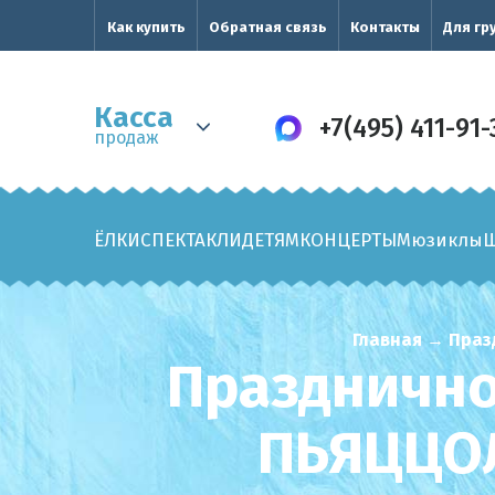
Как купить
Обратная связь
Контакты
Для гр
Касса
+7(495) 411-91-
продаж
ЁЛКИ
СПЕКТАКЛИ
ДЕТЯМ
КОНЦЕРТЫ
Мюзиклы
Главная
→
Праз
Празднично
ПЬЯЦЦО