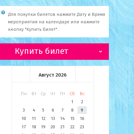
Для покупки билетов нажмите Дату и Время
мероприятия на календаре или нажмите
кнопку "Купить билет".
Купить билет
Август
2026
Пн
Вт
Ср
Чт
Пт
Сб
Вс
1
2
3
4
5
6
7
8
9
10
11
12
13
14
15
16
17
18
19
20
21
22
23