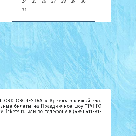
24
25
26
27
28
29
30
31
NCORD ORCHESTRA в Кремль Большой зал.
альные билеты на Праздничное шоу "ТАНГО
ckets.ru или по телефону 8 (495) 411-91-