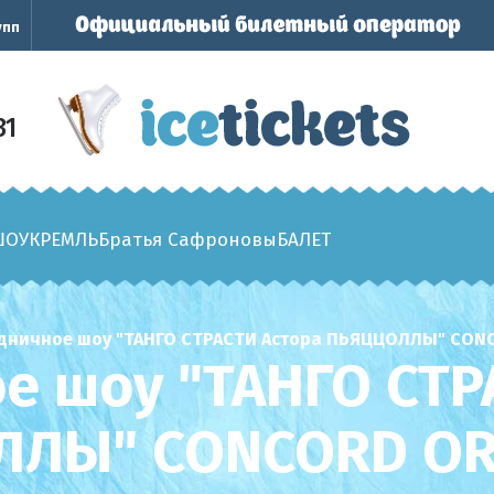
упп
31
ШОУ
КРЕМЛЬ
Братья Сафроновы
БАЛЕТ
дничное шоу "ТАНГО СТРАСТИ Астора ПЬЯЦЦОЛЛЫ" CON
е шоу "ТАНГО СТР
ЛЛЫ" CONCORD OR