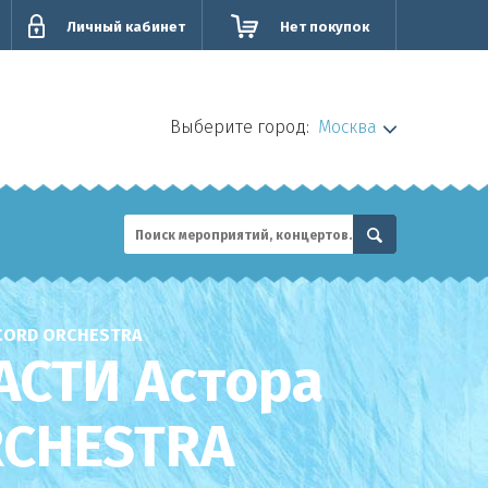
Личный кабинет
Нет покупок
Выберите город:
Москва
CORD ORCHESTRA
АСТИ Астора
CHESTRA