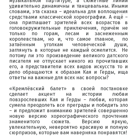
музыкальной партитуре, а сюжетные линии
удивительно динамичны и танцевальны. Иными
словами, эта сказка – идеальна для воплощения
средствами классической хореографии. А ещё –
она приглашает зрителей всех возрастов в
головокружительные приключения, причём не
только по горам, лесам и заснеженным
королевствам, но и, что самое главное, по
затаённым уголкам человеческой души,
заглянуть в которые не каждый осмелится. Не
потому ли это произведение великого датского
писателя не отпускает никого из прочитавших
его, а представители всех видов искусств то и
дело обращаются к образам Кая и Герды, ища
ответы на важные для всех нас вопросы?
«Кремлёвский балет» в своей постановке
сделает акцент на истории любви
повзрослевших Кая и Герды – любви, которая
сумела преодолеть все преграды и победить зло
– и предложит вниманию зрителей совершенно
новую версию хореографического прочтения
знаменитого сюжета. Версию яркую,
увлекательную, невероятно красивую и полную
сюрпризов, которые вам наверняка понравятся!