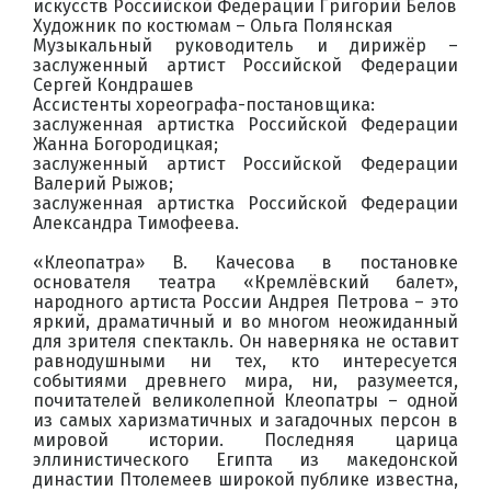
искусств Российской Федерации Григорий Белов
Художник по костюмам – Ольга Полянская
Музыкальный руководитель и дирижёр –
заслуженный артист Российской Федерации
Сергей Кондрашев
Ассистенты хореографа-постановщика:
заслуженная артистка Российской Федерации
Жанна Богородицкая;
заслуженный артист Российской Федерации
Валерий Рыжов;
заслуженная артистка Российской Федерации
Александра Тимофеева.
«Клеопатра» В. Качесова в постановке
основателя театра «Кремлёвский балет»,
народного артиста России Андрея Петрова – это
яркий, драматичный и во многом неожиданный
для зрителя спектакль. Он наверняка не оставит
равнодушными ни тех, кто интересуется
событиями древнего мира, ни, разумеется,
почитателей великолепной Клеопатры – одной
из самых харизматичных и загадочных персон в
мировой истории. Последняя царица
эллинистического Египта из македонской
династии Птолемеев широкой публике известна,