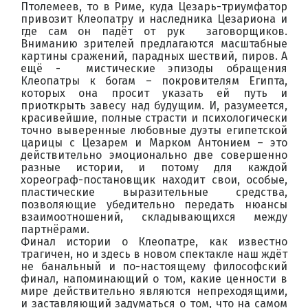
Птолемеев, то в Риме, куда Цезарь-триумфатор
привозит Клеопатру и наследника Цезариона и
где сам он падёт от рук заговорщиков.
Вниманию зрителей предлагаются масштабные
картины сражений, парадных шествий, пиров. А
ещё - мистические эпизоды обращения
Клеопатры к богам – покровителям Египта,
которых она просит указать ей путь и
приоткрыть завесу над будущим. И, разумеется,
красивейшие, полные страсти и психологически
точно выверенные любовные дуэты египетской
царицы с Цезарем и Марком Антонием – это
действительно эмоционально две совершенно
разные истории, и потому для каждой
хореограф-постановщик находит свои, особые,
пластические выразительные средства,
позволяющие убедительно передать нюансы
взаимоотношений, складывающихся между
партнёрами.
Финал истории о Клеопатре, как известно
трагичен, но и здесь в новом спектакле наш ждёт
не банальный и по-настоящему философский
финал, напоминающий о том, какие ценности в
мире действительно являются непреходящими,
и заставляющий задуматься о том, что на самом