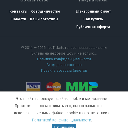
Об агентстве:
Покупателям:
Контакты
Сотрудничество
Электронный билет
Новости
Наши логотипы
Как купить
Публичная оферта
© 2014 — 2026, IceTickets.ru, все права защищены
Билеты на ледовое шоу и не только…
Политика конфиденциальности
Вход для партнеров
Правила возврата билетов
Этот сайт использует файлы cookie и метаданные.
Мы в социальных сетях
Продолжая просматривать его, вы соглашаетесь на
использование нами файлов cookie в соответствии с
Создание сайта
—
Политикой конфиденциальности
.
студия Visual Web
Принимаю