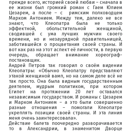
прежде всего, историей своей любви – сначала в
ее жизни был громкий роман с Гаем Юлием
Цезарем, а после – с римским полководцем
Марком Антонием. Между тем, далеко не все
знают, что Клеопатра была не только
эффектной, обольстительной женщиной,
сводившей с ума лучших мужчин своего
времени, но и незаурядной правительницей,
заботившейся о процветания своей страны. И
вот как раз на этот аспект её личности, в первую
очередь, обращает внимание хореограф-
постановщик.
Андрей Петров так говорил о своём видении
Клеопатры: «Обычно Клеопатру представляют
этакой женщиной вамп, но на самом деле всё не
так просто. Она была видным государственным
деятелем, мудрым политиком, при котором
Египет на протяжении 20 лет оставался
независимым государством. И романы с Цезарем
и Марком Антонием – а это были совершенно
разные отношения – помогали Клеопатре
укреплять позиции своей страны. И эта линия
меня очень заинтересовала».
Действие балета поочередно разворачивается
то в Александрии, в знаменитом Дворце