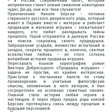
– в России. Современный балет, который
непременно станет новым символом новогодних
чудес. Да-да, они все-таки случаются!
Приключения Николя Берски – потомка
старинного русского дворянского рода, который
живет в Париже вместе с матерью и работает
продавцом в магазине игрушек – захватывают
каждого, кто любит разгадывать тайны
прошлого. Герой отправится в далекую Россию
на поиски сокровищ своего прадедушки.
Заброшенная усадьба, множество испытаний и
загадок, секреты прошлого и, конечно, светлая
всевластная любовь – из этого соткана
волшебная история продавца игрушек.
Пересказать языком хореографии роман
Виктора Добросоцкого «Продавец игрушек» –
задача не простая, но крайне интересная.
Приступая к постановке балета по этому
произведению и учитывая философские
смыслы, заложенные в него автором, я был
сосредоточен на основных сюжетных линиях.
Главной стала история любви героев в
настоящем. А через образ предка рода князей
Берских протянулась связь между прошлым и
будущим персонажей.