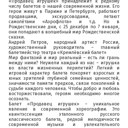
«Продавец игрушек» принадлежит к редкому
числу балетов о нашей современной жизни. Его
герои живут в Париже и Петербурге, работают
продавцами, экскурсоводами, летают
самолётами «Аэрофлота» и т.д. Но в
Рождественские дни, с 25 декабря по 7 января,
они попадают в волшебный мир Рождественской
сказки.
Андрей Петров, народный артист России,
художественный руководитель – главный
балетмейстер театра «Кремлёвский балет»
Мир фантазий и мир реальный – есть ли грань
между ними? Неужели каждый из нас – игрушка
во власти жизненных перипетий? Легкий и
игровой характер балета покоряет взрослых и
юных зрителей глубиной семейных ценностей,
значимости памяти предков, связи поколений в
судьбе каждого человека. Чтобы добро и любовь
восторжествовали, героям необходимо многое
осознать.
Балет «Продавец игрушек» – уникальное
явление в современной хореографии. Это
квинтэссенция эталонного русского
классического балета, редкой мелодичности
современной музыки и увлекательного