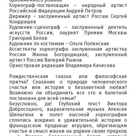
Хореограф-постановщик – народный артист
Российской Федерации Андрей Петров
Дирижёр – заслуженный артист России Сергей
Кондрашев
Художник-сценограф – заслуженный деятель
искусств России, лауреат Премии Москвы
Григорий Белов
Художник по костюмам – Ольга Полянская
Ассистенты хореографа: заслуженная артистка
России Жанна Богородицкая, заслуженный
артист России Валерий Рыжов
Оркестровая редакция Владимира Качесова
Рождественская сказка или философская
притча? Сказание о природе человеческого
счастья или история о беззаветной любви?
Возможно ли объединить все это в балетной
постановке для всей семьи?
Безусловно, да! Глубокий текст Виктора
Добросоцкого, выразительная музыка Алексея
Шелыгина и полет высокой хореографии
сплелись воедино в удивительной истории о
французском продавце игрушек, обретающем
счастье и смысл жизни на родине своих предков