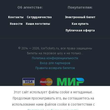
Об агентстве:
Покупателям:
Контакты
Сотрудничество
Электронный билет
Новости
Наши логотипы
Как купить
Публичная оферта
© 2014 — 2026, IceTickets.ru, все права защищены
Билеты на ледовое шоу и не только…
Политика конфиденциальности
Вход для партнеров
Правила возврата билетов
Этот сайт использует файлы cookie и метаданные.
Мы в социальных сетях
Продолжая просматривать его, вы соглашаетесь на
использование нами файлов cookie в соответствии с
Создание сайта
—