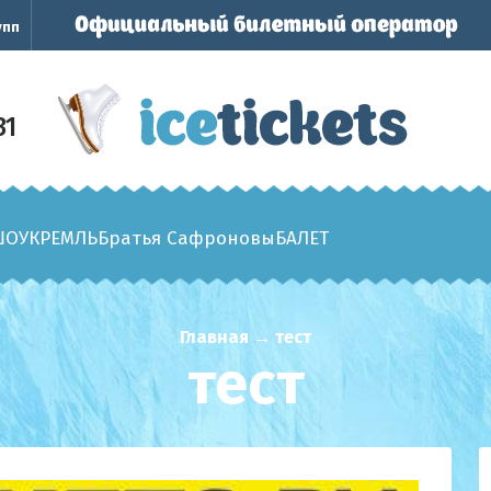
упп
31
ШОУ
КРЕМЛЬ
Братья Сафроновы
БАЛЕТ
Главная
→
тест
тест