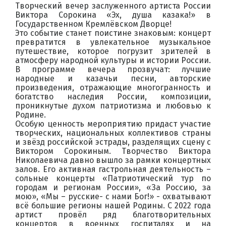
Творческий вечер заслуженного артиста России
Виктора Сорокина «Эх, душа казака!» в
Государственном Кремлёвском Дворце!
Это событие станет поистине знаковым: концерт
превратится в увлекательное музыкальное
путешествие, которое погрузит зрителей в
атмосферу народной культуры и истории России.
В программе вечера прозвучат: лучшие
народные и казачьи песни, авторские
произведения, отражающие многогранность и
богатство наследия России, композиции,
проникнутые духом патриотизма и любовью к
Родине.
Особую ценность мероприятию придаст участие
творческих, национальных коллективов страны
и звёзд российской эстрады, разделящих сцену с
Виктором Сорокиным. Творчество Виктора
Николаевича давно вышло за рамки концертных
залов. Его активная гастрольная деятельность –
сольные концерты «Патриотический тур по
городам и регионам России», «За Россию, за
мою», «Мы – русские- с нами Бог!» - охватывают
всё большие регионы нашей Родины. С 2022 года
артист провёл ряд благотворительных
концертов в военных госпиталях и на