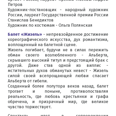
Петров
Художник-постановщик - народный художник
России, лауреат Государственной премии России
Станислав Бенедиктов
Художник по костюмам - Ольга Полянская
Балет «Жизель»
- непревзойденное достижение
хореографического искусства, дух романтизма,
воплощенный на балетной сцене.
Жизель погибает, будучи не в силах пережить
обман своего возлюбленного - Альберта,
скрывшего высокий титул и предстоящий брак с
другой. Даже став одной из виллис -
мстительных духов обманутых невест - Жизель
силой своей всепрощающей любви спасает
Альберта от гибели.
Созданный более полутора веков назад, балет
трогает и поныне, противопоставляя
реальность, где любовь крестьянки и графа
обречена, и призрачный мир, где великое
чувство торжествует.
Спектакль идет в сопровождении