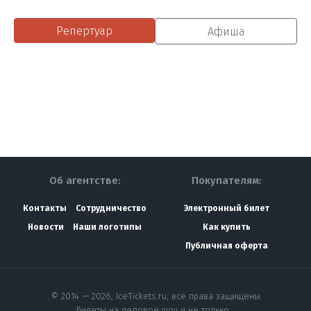
Репертуар
Афиша
Об агентстве:
Покупателям:
Контакты
Сотрудничество
Электронный билет
Новости
Наши логотипы
Как купить
Публичная оферта
© 2014 — 2026, IceTickets.ru, все права защищены
Билеты на ледовое шоу и не только…