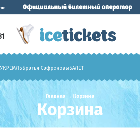
упп
31
У
КРЕМЛЬ
Братья Сафроновы
БАЛЕТ
Главная
→
Корзина
Корзина