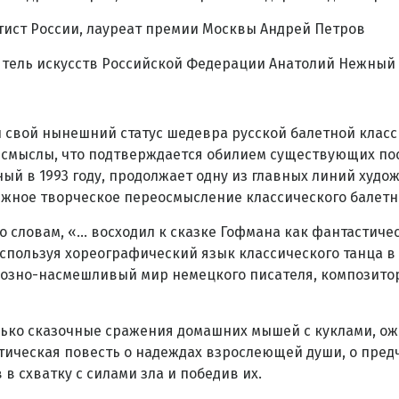
ист России, лауреат премии Москвы Андрей Петров
тель искусств Российской Федерации Анатолий Нежный
я
л свой нынешний статус шедевра русской балетной класс
е смыслы, что подтверждается обилием существующих пос
ый в 1993 году, продолжает одну из главных линий худо
ежное творческое переосмысление классического балетн
 словам, «… восходил к сказке Гофмана как фантастиче
пользуя хореографический язык классического танца в 
иозно-насмешливый мир немецкого писателя, композитор
лько сказочные сражения домашних мышей с куклами, о
стическая повесть о надеждах взрослеющей души, о пред
 в схватку с силами зла и победив их.