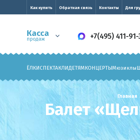
Как купить
Обратная связь
Контакты
Для гр
Касса
+7(495) 411-91-
продаж
ЁЛКИ
СПЕКТАКЛИ
ДЕТЯМ
КОНЦЕРТЫ
Мюзиклы
Главная
Балет «Щел