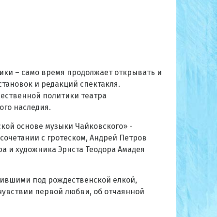
ики – само время продолжает открывать и
тановок и редакций спектакля.
жественной политики театра
ого наследия.
ской основе музыки Чайковского» -
сочетании с гротеском, Андрей Петров
а и художника Эрнста Теодора Амадея
жившими под рождественской елкой,
чувствии первой любви, об отчаянной