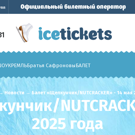
упп
31
ШОУ
КРЕМЛЬ
Братья Сафроновы
БАЛЕТ
→
Новости
→
Балет «Щелкунчик/NUTCRACKER» - 14 мая 
кунчик/NUTCRACKE
2025 года