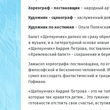
Хореограф - постановщик
– народный арт
Художник - сценограф
– заслуженный дея
Художник по костюмам
– Ольга Полянска
Балет «Щелкунчик» далеко не сразу обре
в музыке, и в литературной основе новы
«Щелкунчик» Андрея Петрова, поставленн
«Кремлевский балет» - сохранение и бер
Замысел хореографа-постановщика, по его
философской и бесконечно человечной. Ис
сумел воссоздать фантастический и грац
Гофмана.
«Щелкунчик» Андрея Петрова – это не то
которые так нравятся детям… Это гумани
готовности отстоять свое счастье, вступив