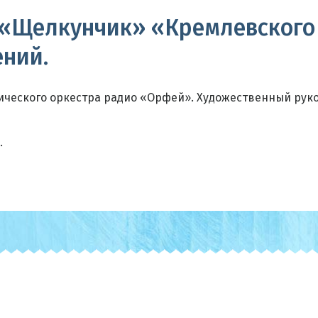
 «Щелкунчик» «Кремлевского
ений.
ческого оркестра радио «Орфей». Художественный руко
.