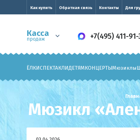
Как купить
Обратная связь
Контакты
Для гр
Касса
+7(495) 411-91-
продаж
ЁЛКИ
СПЕКТАКЛИ
ДЕТЯМ
КОНЦЕРТЫ
Мюзиклы
Главн
Мюзикл «Ален
03.04.2026