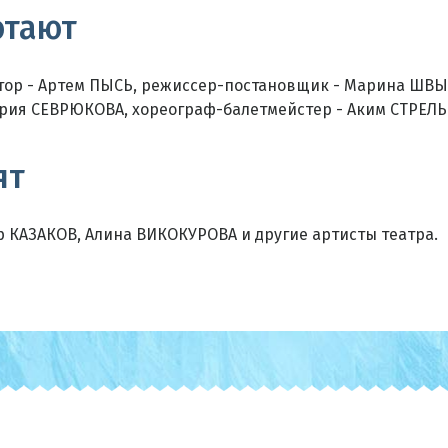
отают
итор - Артем ПЫСЬ, режиссер-постановщик - Марина ШВ
рия СЕВРЮКОВА, хореограф-балетмейстер - Аким СТРЕЛЬ
ят
р КАЗАКОВ, Алина ВИКОКУРОВА и другие артисты театра.