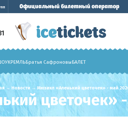
упп
31
ШОУ
КРЕМЛЬ
Братья Сафроновы
БАЛЕТ
ая
→
Новости
→
Мюзикл «Аленький цветочек» - май 202
ький цветочек» - 