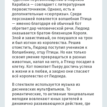
Карабаса — совпадает с литературным
первоисточником. Однако, есть и
дополнительные «сюрпризы». Среди
персонажей появляется волшебная Птица
— именно благодаря ей обычный Кот
обретает дар человеческой речи. Людоед
оказывается братом-близнецом Короля.
Злой и завистливый, он покушался на трон
и был изгнан из королевства. Решив
отомстить, Людоед поступил учеником к
Волшебнику, отцу Птицы. Но как только
освоил умение превращаться в разных
животных, напал на него, а Птицу посадил в
клетку. Кот помогает Пьеру достичь успеха
в жизни и в любви, а заодно они спасают
всё королевство от Людоеда.
В спектакле используется музыка из
диснеевских мультфильмов. То
романтические, то активные танцевальные
мелодии вовлекают юных зрителей в
динамично развивающееся действие, где