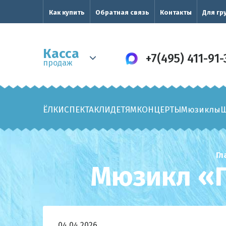
Как купить
Обратная связь
Контакты
Для гр
Касса
+7(495) 411-91-
продаж
ЁЛКИ
СПЕКТАКЛИ
ДЕТЯМ
КОНЦЕРТЫ
Мюзиклы
Гл
Мюзикл «П
04.04.2026