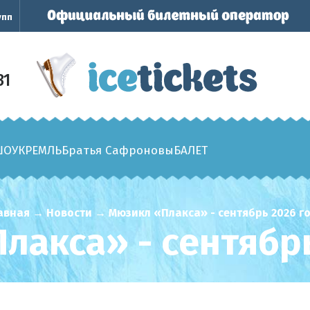
упп
31
ШОУ
КРЕМЛЬ
Братья Сафроновы
БАЛЕТ
авная
→
Новости
→
Мюзикл «Плакса» - сентябрь 2026 г
лакса» - сентябрь