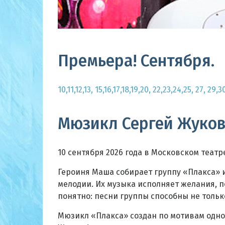
Премьера! Сентября.
10,11,12,13, 15,16,17,18,19,20, 22,23,24,25, 27, 2
Мюзикл Сергей Жукова
10 сентября 2026 года в Московском теат
Героиня Маша собирает группу «Плакса» 
мелодии. Их музыка исполняет желания, п
понятно: песни группы способны не тольк
Мюзикл «Плакса» создан по мотивам одно