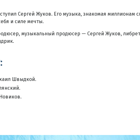
упил Сергей Жуков. Его музыка, знакомая миллионам с
ебя и силе мечты.
продюсер, музыкальный продюсер — Сергей Жуков, либре
ндрик.
:
хаил Швыдкой.
лянский.
Новиков.