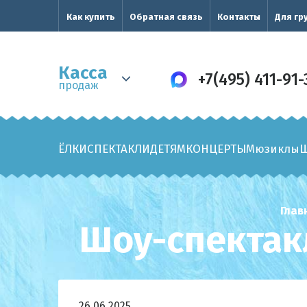
Как купить
Обратная связь
Контакты
Для гр
Касса
+7(495) 411-91-
продаж
ЁЛКИ
СПЕКТАКЛИ
ДЕТЯМ
КОНЦЕРТЫ
Мюзиклы
Глав
Шоу-спектакл
26.06.2025