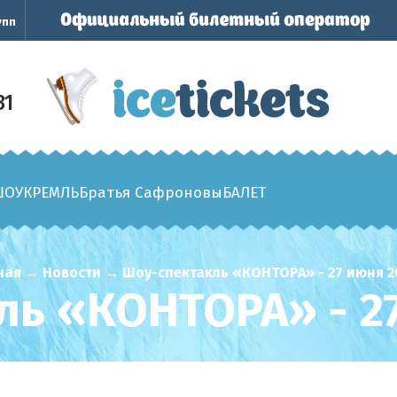
упп
31
ШОУ
КРЕМЛЬ
Братья Сафроновы
БАЛЕТ
ная
→
Новости
→
Шоу-спектакль «КОНТОРА» - 27 июня 20
ь «КОНТОРА» - 27