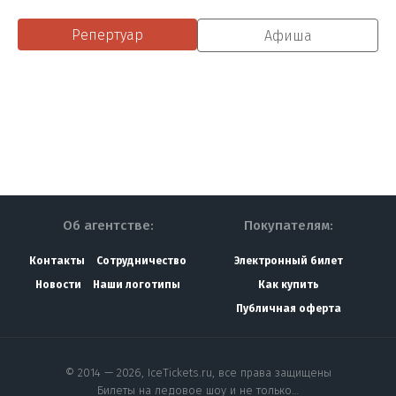
Репертуар
Афиша
Об агентстве:
Покупателям:
Контакты
Сотрудничество
Электронный билет
Новости
Наши логотипы
Как купить
Публичная оферта
© 2014 — 2026, IceTickets.ru, все права защищены
Билеты на ледовое шоу и не только…