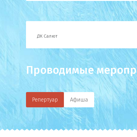
ДК Салют
Проводимые меропр
Репертуар
Афиша