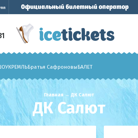
упп
31
ШОУ
КРЕМЛЬ
Братья Сафроновы
БАЛЕТ
Главная
→
ДК Салют
ДК Салют