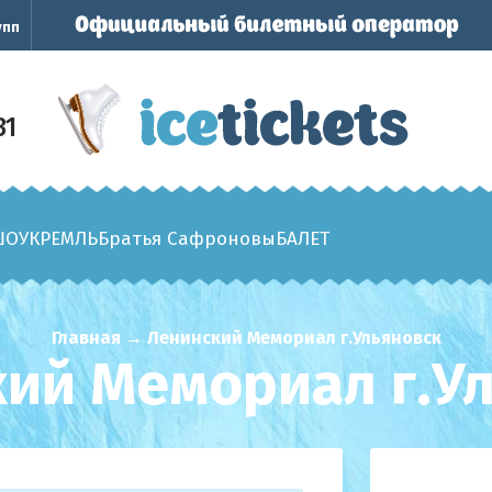
упп
31
ШОУ
КРЕМЛЬ
Братья Сафроновы
БАЛЕТ
Главная
→
Ленинский Мемориал г.Ульяновск
ий Мемориал г.У