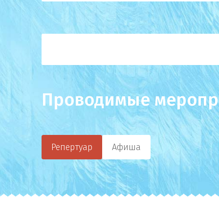
Проводимые меропр
Репертуар
Афиша