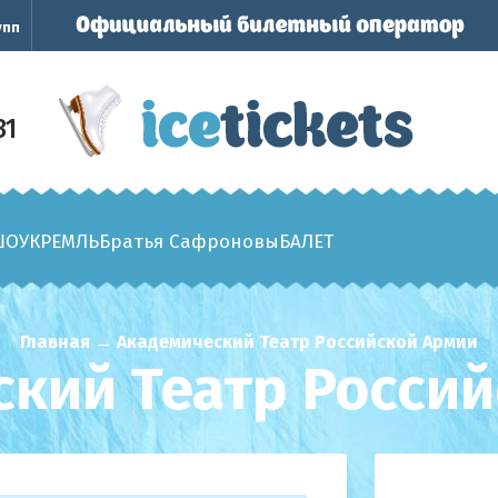
упп
31
ШОУ
КРЕМЛЬ
Братья Сафроновы
БАЛЕТ
Главная
→
Академический Театр Российской Армии
кий Театр Росси