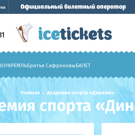
упп
31
ШОУ
КРЕМЛЬ
Братья Сафроновы
БАЛЕТ
Главная
→
Академия спорта «Динамо»
емия спорта «Ди