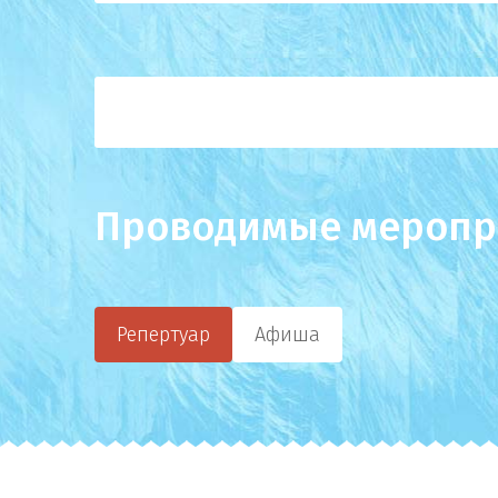
Проводимые меропр
Репертуар
Афиша