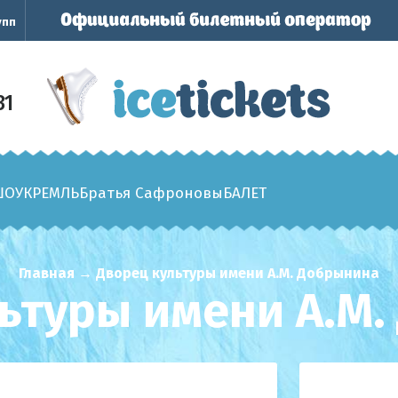
упп
31
ШОУ
КРЕМЛЬ
Братья Сафроновы
БАЛЕТ
Главная
→
Дворец культуры имени А.М. Добрынина
ьтуры имени А.М