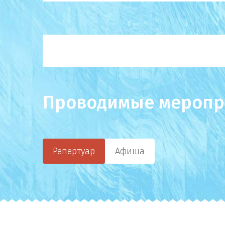
Проводимые меропр
Репертуар
Афиша