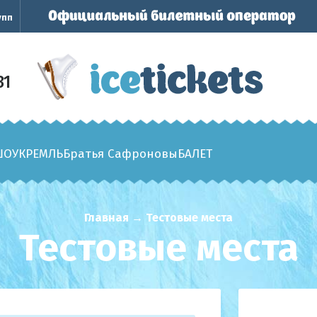
упп
31
ШОУ
КРЕМЛЬ
Братья Сафроновы
БАЛЕТ
Главная
→
Тестовые места
Тестовые места