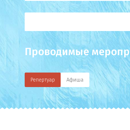
Проводимые меропр
Репертуар
Афиша