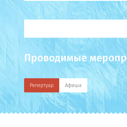
Проводимые меропр
Репертуар
Афиша