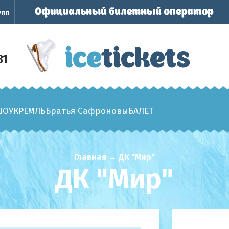
упп
31
ШОУ
КРЕМЛЬ
Братья Сафроновы
БАЛЕТ
Главная
→
ДК "Мир"
ДК "Мир"