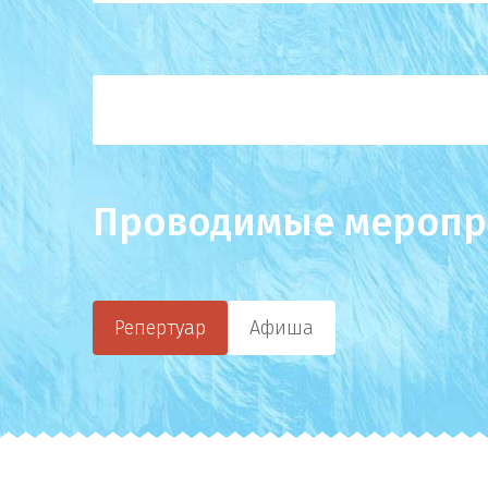
Проводимые меропр
Репертуар
Афиша