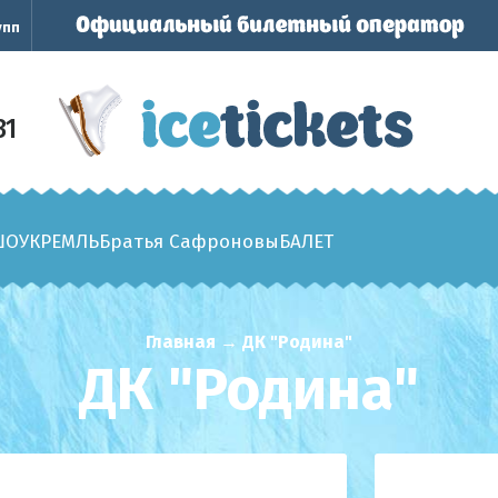
упп
31
ШОУ
КРЕМЛЬ
Братья Сафроновы
БАЛЕТ
Главная
→
ДК "Родина"
ДК "Родина"