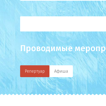
Проводимые меропр
Репертуар
Афиша