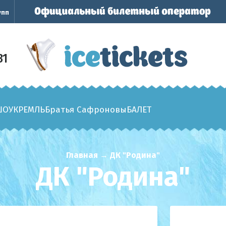
упп
31
ШОУ
КРЕМЛЬ
Братья Сафроновы
БАЛЕТ
Главная
→
ДК "Родина"
ДК "Родина"