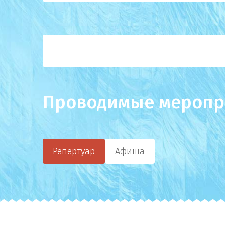
Проводимые меропр
Репертуар
Афиша