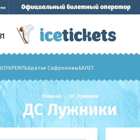
упп
31
ШОУ
КРЕМЛЬ
Братья Сафроновы
БАЛЕТ
Главная
→
ДС Лужники
ДС Лужники