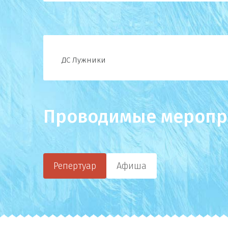
ДС Лужники
Проводимые меропр
Репертуар
Афиша